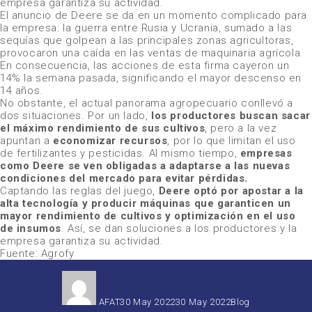
empresa garantiza su actividad.
El anuncio de Deere se da en un momento complicado para
la empresa: la guerra entre Rusia y Ucrania, sumado a las
sequías que golpean a las principales zonas agricultoras,
provocaron una caída en las ventas de maquinaria agrícola.
En consecuencia, las acciones de esta firma cayeron un
14% la semana pasada, significando el mayor descenso en
14 años.
No obstante, el actual panorama agropecuario conllevó a
dos situaciones. Por un lado,
los productores buscan sacar
el máximo rendimiento de sus cultivos
, pero a la vez
apuntan a
economizar recursos
, por lo que limitan el uso
de fertilizantes y pesticidas. Al mismo tiempo,
empresas
como Deere se ven obligadas a adaptarse a las nuevas
condiciones del mercado para evitar pérdidas.
Captando las reglas del juego,
Deere optó por apostar a la
alta tecnología y producir máquinas que garanticen un
mayor rendimiento de cultivos y optimización en el uso
de insumos
. Así, se dan soluciones a los productores y la
empresa garantiza su actividad.
Fuente: Agrofy
Autor
Publicado
Categorías
el
AFAT
30 May 2022
30 May 2022
Blog