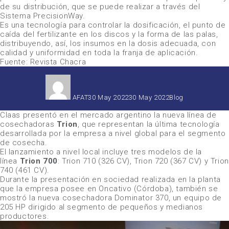
de su distribución, que se puede realizar a través del
Sistema PrecisionWay.
Es una tecnología para controlar la dosificación, el punto de
caída del fertilizante en los discos y la forma de las palas,
distribuyendo, así, los insumos en la dosis adecuada, con
calidad y uniformidad en toda la franja de aplicación.
Fuente: Revista Chacra
Autor
Publicado
Categorías
el
AFAT
30 May 2022
30 May 2022
Blog
Claas
presentó en el mercado argentino la nueva línea de
cosechadoras
Trion
, que representan la última tecnología
desarrollada por la empresa a nivel global para el segmento
de cosecha.
El lanzamiento a nivel local incluye tres modelos de la
línea
Trion 700
:
Trion 710
(326 CV),
Trion 720
(367 CV) y
Trion
740
(461 CV).
Durante la presentación en sociedad realizada en la planta
que la empresa posee en Oncativo (Córdoba), también se
mostró la nueva cosechadora
Dominator 370
, un equipo de
205 HP dirigido al segmento de pequeños y medianos
productores.