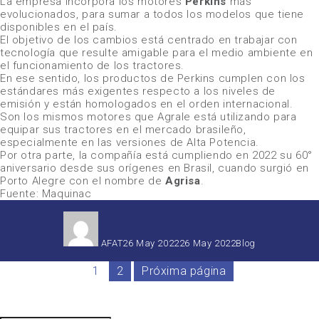
La empresa incorpora los motores
Perkins
más
evolucionados, para sumar a todos los modelos que tiene
disponibles en el país.
El objetivo de los cambios está centrado en trabajar con
tecnología que resulte amigable para el medio ambiente en
el funcionamiento de los tractores.
En ese sentido, los productos de Perkins cumplen con los
estándares más exigentes respecto a los niveles de
emisión y están homologados en el orden internacional.
Son los mismos motores que
Agrale
está utilizando para
equipar sus tractores en el mercado brasileño,
especialmente en las versiones de Alta Potencia.
Por otra parte, la compañía está cumpliendo en 2022 su 60°
aniversario desde sus orígenes en Brasil, cuando surgió en
Porto Alegre con el nombre de
Agrisa
.
Fuente: Maquinac
Autor
Publicado
Categorías
el
AFAT
26 May 2022
26 May 2022
Blog
1
2
Próxima página