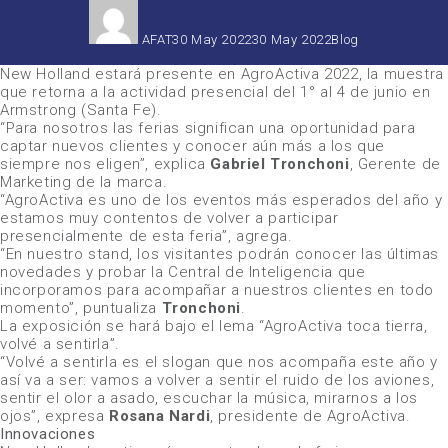
Autor
Publicado
Categorías
el
AFAT
30 May 2022
30 May 2022
Blog
New Holland
estará presente en
AgroActiva 2022
, la muestra
que retorna a la actividad presencial del 1° al 4 de junio en
Armstrong (Santa Fe).
“Para nosotros las ferias significan una oportunidad para
captar nuevos clientes y conocer aún más a los que
siempre nos eligen”
, explica
Gabriel Tronchoni
, Gerente de
Marketing de la marca.
“AgroActiva es uno de los eventos más esperados del año y
estamos muy contentos de volver a participar
presencialmente de esta feria”
, agrega.
“En nuestro stand, los visitantes podrán conocer las últimas
novedades y probar la Central de Inteligencia que
incorporamos para acompañar a nuestros clientes en todo
momento”
, puntualiza
Tronchoni
.
La exposición se hará bajo el lema
“AgroActiva toca tierra,
volvé a sentirla”
.
“Volvé a sentirla es el slogan que nos acompaña este año y
así va a ser: vamos a volver a sentir el ruido de los aviones,
sentir el olor a asado, escuchar la música, mirarnos a los
ojos”
, expresa
Rosana Nardi
, presidente de
AgroActiva
.
Innovaciones