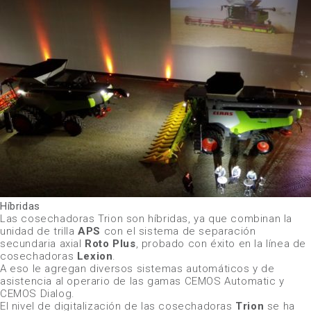
Híbridas
Las cosechadoras Trion son híbridas, ya que combinan la
unidad de trilla
APS
con el sistema de separación
secundaria axial
Roto Plus
, probado con éxito en la línea de
cosechadoras
Lexion
.
A eso le agregan diversos sistemas automáticos y de
asistencia al operario de las gamas CEMOS Automatic y
CEMOS Dialog.
El nivel de digitalización de las cosechadoras
Trion
se ha