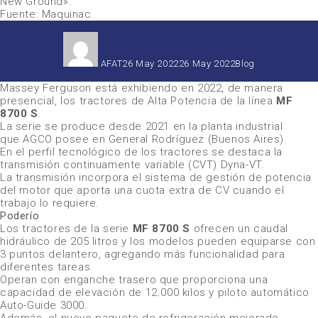
New Ground»
.
Fuente: Maquinac
Autor
Publicado
Categorías
el
AFAT
26 May 2022
26 May 2022
Blog
Massey Ferguson
está exhibiendo en 2022, de manera
presencial, los tractores de Alta Potencia de la línea
MF
8700 S
.
La serie se produce desde 2021 en la planta industrial
que
AGCO
posee en General Rodríguez (Buenos Aires).
En el perfil tecnológico de los tractores se destaca la
transmisión continuamente variable (CVT) Dyna-VT.
La transmisión incorpora el sistema de gestión de potencia
del motor que aporta una cuota extra de CV cuando el
trabajo lo requiere.
Poderío
Los tractores de la serie
MF 8700 S
ofrecen un caudal
hidráulico de 205 litros y los modelos pueden equiparse con
3 puntos delantero, agregando más funcionalidad para
diferentes tareas.
Operan con enganche trasero que proporciona una
capacidad de elevación de 12.000 kilos y piloto automático
Auto-Guide 3000.