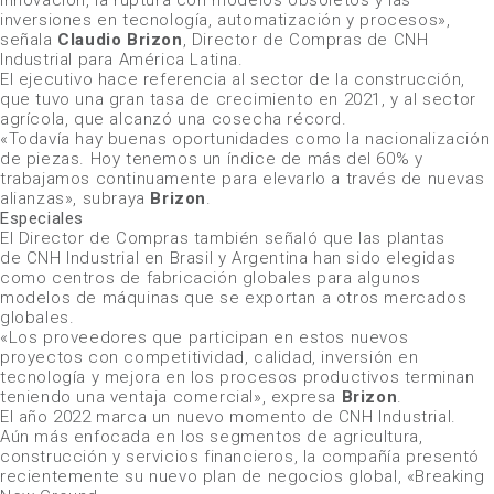
innovación, la ruptura con modelos obsoletos y las
inversiones en tecnología, automatización y procesos»
,
señala
Claudio Brizon
, Director de Compras de
CNH
Industrial
para América Latina.
El ejecutivo hace referencia al sector de la construcción,
que tuvo una gran tasa de crecimiento en 2021, y al sector
agrícola, que alcanzó una cosecha récord.
«Todavía hay buenas oportunidades como la nacionalización
de piezas. Hoy tenemos un índice de más del 60% y
trabajamos continuamente para elevarlo a través de nuevas
alianzas»
, subraya
Brizon
.
Especiales
El Director de Compras también señaló que las plantas
de
CNH Industrial
en Brasil y Argentina han sido elegidas
como centros de fabricación globales para algunos
modelos de máquinas que se exportan a otros mercados
globales.
«Los proveedores que participan en estos nuevos
proyectos con competitividad, calidad, inversión en
tecnología y mejora en los procesos productivos terminan
teniendo una ventaja comercial»
, expresa
Brizon
.
El año 2022 marca un nuevo momento de
CNH Industrial
.
Aún más enfocada en los segmentos de agricultura,
construcción y servicios financieros, la compañía presentó
recientemente su nuevo plan de negocios global,
«Breaking