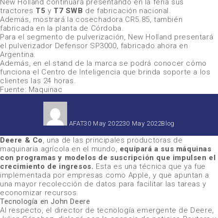
New Holland
continuará presentando en la feria sus
tractores
T5
y
T7 SWB
de fabricación nacional.
Además, mostrará la cosechadora
CR5.85
, también
fabricada en la planta de Córdoba.
Para el segmento de pulverización,
New Holland
presentará
el pulverizador
Defensor SP3000
, fabricado ahora en
Argentina.
Además, en el stand de la marca se podrá conocer cómo
funciona el Centro de Inteligencia que brinda soporte a los
clientes las 24 horas.
Fuente: Maquinac
Autor
Publicado
Categorías
el
AFAT
30 May 2022
30 May 2022
Blog
Deere & Co
, una de las principales productoras de
maquinaria agrícola en el mundo,
equipará a sus máquinas
con programas y modelos de suscripción que impulsen el
crecimiento de ingresos.
Esta es una técnica que ya fue
implementada por empresas como Apple, y que apuntan a
una mayor recolección de datos para facilitar las tareas y
economizar recursos.
Tecnología en John Deere
Al respecto, el director de tecnología emergente de Deere,