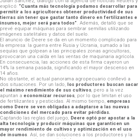
Julian Sánchez, dialogó con la agencia de noticias Reuters y
explicó:
“Cuanta más tecnología podamos desarrollar para
permitir a los agricultores obtener productividad de sus
tierras sin tener que gastar tanto dinero en fertilizantes e
insumos, mejor será para todos”
. Además, detalló que se
prevé equipar máquinas para sembrar semillas utilizando
imágenes satelitales y datos del suelo.
El anuncio de Deere se da en un momento complicado para
la empresa: la guerra entre Rusia y Ucrania, sumado a las
sequías que golpean a las principales zonas agricultoras,
provocaron una caída en las ventas de maquinaria agrícola.
En consecuencia, las acciones de esta firma cayeron un
14% la semana pasada, significando el mayor descenso en
14 años.
No obstante, el actual panorama agropecuario conllevó a
dos situaciones. Por un lado,
los productores buscan sacar
el máximo rendimiento de sus cultivos
, pero a la vez
apuntan a
economizar recursos
, por lo que limitan el uso
de fertilizantes y pesticidas. Al mismo tiempo,
empresas
como Deere se ven obligadas a adaptarse a las nuevas
condiciones del mercado para evitar pérdidas.
Captando las reglas del juego,
Deere optó por apostar a la
alta tecnología y producir máquinas que garanticen un
mayor rendimiento de cultivos y optimización en el uso
de insumos
. Así, se dan soluciones a los productores y la