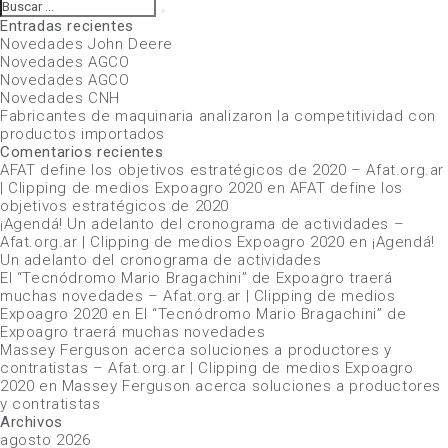
Buscar
Buscar
por:
Entradas recientes
Novedades John Deere
Novedades AGCO
Novedades AGCO
Novedades CNH
Fabricantes de maquinaria analizaron la competitividad con
productos importados
Comentarios recientes
AFAT define los objetivos estratégicos de 2020 – Afat.org.ar
| Clipping de medios Expoagro 2020
en
AFAT define los
objetivos estratégicos de 2020
¡Agendá! Un adelanto del cronograma de actividades –
Afat.org.ar | Clipping de medios Expoagro 2020
en
¡Agendá!
Un adelanto del cronograma de actividades
El “Tecnódromo Mario Bragachini” de Expoagro traerá
muchas novedades – Afat.org.ar | Clipping de medios
Expoagro 2020
en
El “Tecnódromo Mario Bragachini” de
Expoagro traerá muchas novedades
Massey Ferguson acerca soluciones a productores y
contratistas – Afat.org.ar | Clipping de medios Expoagro
2020
en
Massey Ferguson acerca soluciones a productores
y contratistas
Archivos
agosto 2026