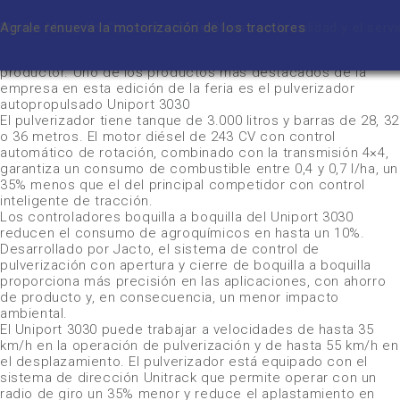
Consolidada como uno de los principales fabricantes de
maquinaria agrícola del mundo, Jacto trae a Agroactiva una
Mes:
Jacto expone en Agroactiva máquinas de alta tecnología que 
CLAAS presentó en Argentina las cosechadoras Trion
New Holland lleva sus sus novedades a Agroactiva
John Deere apuesta a un modelo de suscripción como el de A
Curso de capacitación en oficios para operar maquinaria agríco
Jacto potencia la Uniport 2530 en Argentina
CNH apunta a una mayor nacionalización de piezas
Massey Ferguson pone el toque nacional en Alta Potencia
Matías Marcolín: “Los valores de Stara son la calidad y el servi
Agrale renueva la motorización de los tractores
mayo 2022
serie de soluciones tecnológicas que generan un menor
sostenibilidad y economía al productor rural
impacto en el medio ambiente y benefician el bolsillo del
productor. Uno de los productos más destacados de la
empresa en esta edición de la feria es el pulverizador
autopropulsado Uniport 3030
El pulverizador tiene tanque de 3.000 litros y barras de 28, 32
o 36 metros. El motor diésel de 243 CV con control
automático de rotación, combinado con la transmisión 4×4,
garantiza un consumo de combustible entre 0,4 y 0,7 l/ha, un
35% menos que el del principal competidor con control
inteligente de tracción.
Los controladores boquilla a boquilla del Uniport 3030
reducen el consumo de agroquímicos en hasta un 10%.
Desarrollado por Jacto, el sistema de control de
pulverización con apertura y cierre de boquilla a boquilla
proporciona más precisión en las aplicaciones, con ahorro
de producto y, en consecuencia, un menor impacto
ambiental.
El Uniport 3030 puede trabajar a velocidades de hasta 35
km/h en la operación de pulverización y de hasta 55 km/h en
el desplazamiento. El pulverizador está equipado con el
sistema de dirección Unitrack que permite operar con un
radio de giro un 35% menor y reduce el aplastamiento en