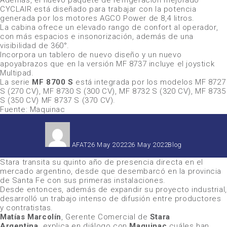
Además, el nuevo paquete de refrigeración mejorado
CYCLAIR está diseñado para trabajar con la potencia
generada por los motores
AGCO
Power de 8,4 litros.
La cabina ofrece un elevado rango de confort al operador,
con más espacios e insonorización, además de una
visibilidad de 360°.
Incorpora un tablero de nuevo diseño y un nuevo
apoyabrazos que en la versión
MF 8737
incluye el joystick
Multipad.
La serie
MF 8700 S
está integrada por los modelos
MF 8727
S
(270 CV),
MF 8730 S
(300 CV),
MF 8732 S
(320 CV),
MF 8735
S
(350 CV)
MF 8737 S
(370 CV).
Fuente: Maquinac
Autor
Publicado
Categorías
el
AFAT
26 May 2022
26 May 2022
Blog
Stara
transita su quinto año de presencia directa en el
mercado argentino, desde que desembarcó en la provincia
de Santa Fe con sus primeras instalaciones.
Desde entonces, además de expandir su proyecto industrial,
desarrolló un trabajo intenso de difusión entre productores
y contratistas.
Matías Marcolín
, Gerente Comercial de
Stara
Argentina,
explica en diálogo con
Maquinac
cuáles han