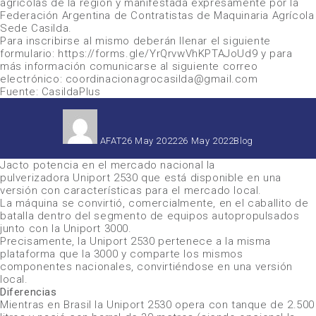
agrícolas de la región y manifestada expresamente por la
Federación Argentina de Contratistas de Maquinaria Agrícola
Sede Casilda.
Para inscribirse al mismo deberán llenar el siguiente
formulario: https://forms.gle/YrQrvwVhKPTAJoUd9 y para
más información comunicarse al siguiente correo
electrónico: coordinacionagrocasilda@gmail.com
Fuente: CasildaPlus
Autor
Publicado
Categorías
el
AFAT
26 May 2022
26 May 2022
Blog
Jacto
potencia en el mercado nacional la
pulverizadora
Uniport 2530
que está disponible en una
versión con características para el mercado local.
La máquina se convirtió, comercialmente, en el caballito de
batalla dentro del segmento de equipos autopropulsados
junto con la
Uniport 3000
.
Precisamente, la
Uniport 2530
pertenece a la misma
plataforma que la 3000 y comparte los mismos
componentes nacionales, convirtiéndose en una versión
local.
Diferencias
Mientras en Brasil la
Uniport 2530
opera con tanque de 2.500