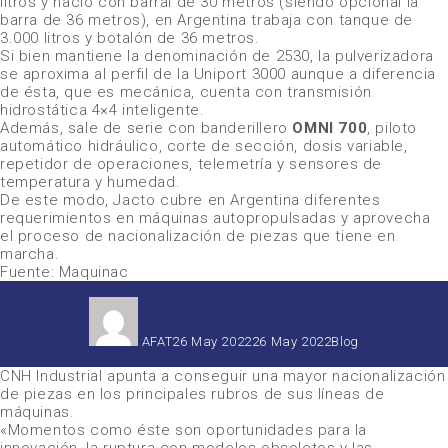
litros y nació con barral de 30 metros (siendo opcional la
barra de 36 metros), en Argentina trabaja con tanque de
3.000 litros y botalón de 36 metros.
Si bien mantiene la denominación de
2530
, la pulverizadora
se aproxima al perfil de la
Uniport 3000
aunque a diferencia
de ésta, que es mecánica, cuenta con transmisión
hidrostática 4×4 inteligente.
Además, sale de serie con banderillero
OMNI 700
, piloto
automático hidráulico, corte de sección, dosis variable,
repetidor de operaciones, telemetría y sensores de
temperatura y humedad.
De este modo,
Jacto
cubre en Argentina diferentes
requerimientos en máquinas autopropulsadas y aprovecha
el proceso de nacionalización de piezas que tiene en
marcha.
Fuente: Maquinac
Autor
Publicado
Categorías
el
AFAT
26 May 2022
26 May 2022
Blog
CNH Industrial
apunta a conseguir una mayor nacionalización
de piezas en los principales rubros de sus líneas de
máquinas.
«Momentos como éste son oportunidades para la