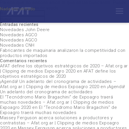
Parece que no encontramos lo que estás buscando. Puede
que una búsqueda te ayude.
Nada encontrado
Buscar
Buscar
por:
Buscar
Buscar
por:
Entradas recientes
Novedades John Deere
Novedades AGCO
Novedades AGCO
Novedades CNH
Fabricantes de maquinaria analizaron la competitividad con
productos importados
Comentarios recientes
AFAT define los objetivos estratégicos de 2020 – Afat.org.ar
| Clipping de medios Expoagro 2020
en
AFAT define los
objetivos estratégicos de 2020
¡Agendá! Un adelanto del cronograma de actividades –
Afat.org.ar | Clipping de medios Expoagro 2020
en
¡Agendá!
Un adelanto del cronograma de actividades
El “Tecnódromo Mario Bragachini” de Expoagro traerá
muchas novedades – Afat.org.ar | Clipping de medios
Expoagro 2020
en
El “Tecnódromo Mario Bragachini” de
Expoagro traerá muchas novedades
Massey Ferguson acerca soluciones a productores y
contratistas – Afat.org.ar | Clipping de medios Expoagro
2020
en
Massey Ferguson acerca soluciones a productores