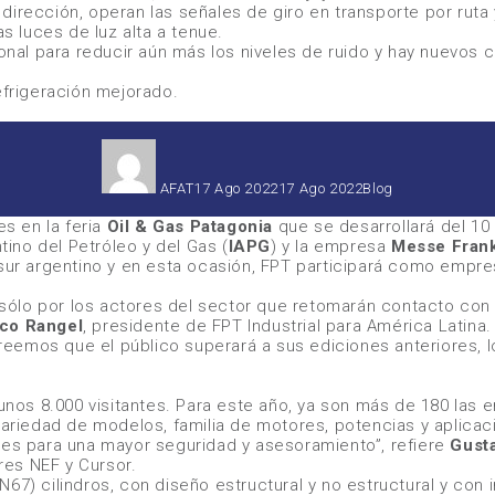
dirección, operan las señales de giro en transporte por ruta
s luces de luz alta a tenue.
cional para reducir aún más los niveles de ruido y hay nuevo
efrigeración mejorado.
Autor
Publicado
Categorías
el
AFAT
17 Ago 2022
17 Ago 2022
Blog
es en la feria
Oil & Gas Patagonia
que se desarrollará del 10
tino del Petróleo y del Gas (
IAPG
) y la empresa
Messe Frank
sur argentino y en esta ocasión,
FPT
participará como empresa
no sólo por los actores del sector que retomarán contacto co
co Rangel
, presidente de
FPT Industrial
para América Latina.
 creemos que el público superará a sus ediciones anteriores,
 unos 8.000 visitantes. Para este año, ya son más de 180 las 
 variedad de modelos, familia de motores, potencias y aplic
ntes para una mayor seguridad y asesoramiento”
, refiere
Gust
es NEF y Cursor.
(N67) cilindros, con diseño estructural y no estructural y co