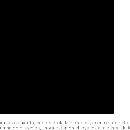
brazos izquierdo, que controla la dirección, mientras que el 
umna de dirección, ahora están en el joystick al alcance de 