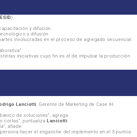
ESID
).
capacitación y difusión.
tecnológico y difusión.
s partes involucradas en el proceso de agregado secuencial
aborativa”
.
intas iniciativas cuyo fin es el de impulsar la producción
.
odrigo Lanciotti
, Gerente de Marketing de
Case IH
.
abanico de soluciones”
, agrega.
s cortas”
, puntualiza
Lanciotti
.
ía”
, añade.
 persona hacer el enganche del implemento en el 3 puntos