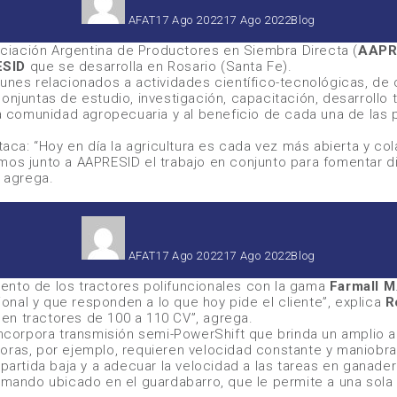
el
AFAT
17 Ago 2022
17 Ago 2022
Blog
ciación Argentina de Productores en Siembra Directa (
AAPR
SID
que se desarrolla en Rosario (Santa Fe).
unes relacionados a actividades científico-tecnológicas, de 
onjuntas de estudio, investigación, capacitación, desarrollo 
 la comunidad agropecuaria y al beneficio de cada una de la
taca:
“Hoy en día la agricultura es cada vez más abierta y col
os junto a AAPRESID el trabajo en conjunto para fomentar dist
, agrega.
Autor
Publicado
Categorías
el
AFAT
17 Ago 2022
17 Ago 2022
Blog
ento de los tractores polifuncionales con la gama
Farmall M
nal y que responden a lo que hoy pide el cliente”
, explica
R
en tractores de 100 a 110 CV”
, agrega.
 incorpora transmisión semi-PowerShift que brinda un amplio 
oras, por ejemplo, requieren velocidad constante y maniobra
partida baja y a adecuar la velocidad a las tareas en ganader
mando ubicado en el guardabarro, que le permite a una sola