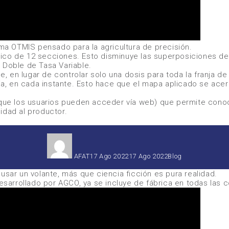
ma OTMIS pensado para la agricultura de precisión.
ico de 12 secciones. Esto disminuye las superposiciones de
 Doble de Tasa Variable.
e, en lugar de controlar solo una dosis para toda la franja de
ranja, en cada instante. Esto hace que el mapa aplicado se 
 que los usuarios pueden acceder vía web) que permite conoce
lidad al productor.
Autor
Publicado
Categorías
el
AFAT
17 Ago 2022
17 Ago 2022
Blog
usar un volante, más que ciencia ficción es pura realidad.
desarrollado por
AGCO
, ya se incluye de fábrica en todas las