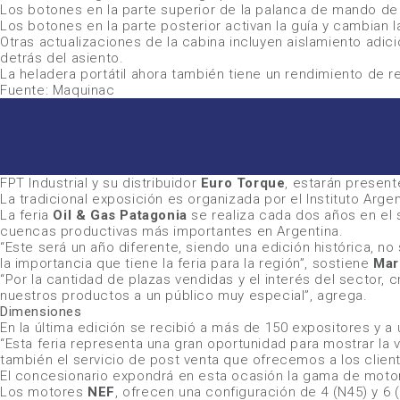
Los botones en la parte superior de la palanca de mando de 
Los botones en la parte posterior activan la guía y cambian la
Otras actualizaciones de la cabina incluyen aislamiento adi
detrás del asiento.
La heladera portátil ahora también tiene un rendimiento de r
Fuente: Maquinac
FPT Industrial
y su distribuidor
Euro Torque
, estarán present
La tradicional exposición es organizada por el Instituto Argen
La feria
Oil & Gas Patagonia
se realiza cada dos años en el 
cuencas productivas más importantes en Argentina.
“Este será un año diferente, siendo una edición histórica, 
la importancia que tiene la feria para la región”
, sostiene
Mar
“Por la cantidad de plazas vendidas y el interés del sector,
nuestros productos a un público muy especial”
, agrega.
Dimensiones
En la última edición se recibió a más de 150 expositores y a
“Esta feria representa una gran oportunidad para mostrar la
también el servicio de post venta que ofrecemos a los clie
El concesionario expondrá en esta ocasión la gama de motor
Los motores
NEF
, ofrecen una configuración de 4 (N45) y 6 