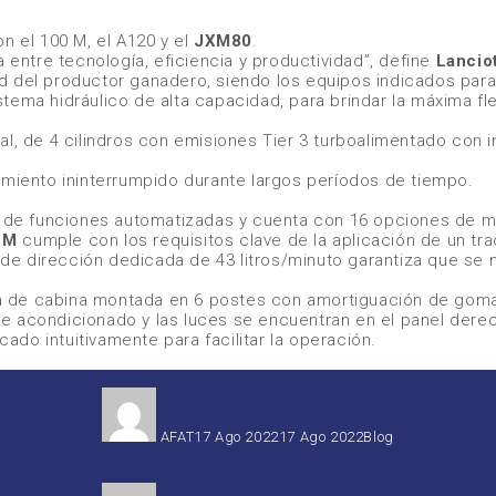
son el
100 M
, el
A120
y el
JXM80
.
 entre tecnología, eficiencia y productividad”
, define
Lanciot
 del productor ganadero, siendo los equipos indicados para t
ema hidráulico de alta capacidad, para brindar la máxima flex
al
, de 4 cilindros con emisiones Tier 3 turboalimentado con i
amiento ininterrumpido durante largos períodos de tiempo.
d de funciones automatizadas y cuenta con 16 opciones de ma
 M
cumple con los requisitos clave de la aplicación de un tract
e dirección dedicada de 43 litros/minuto garantiza que se m
ura de cabina montada en 6 postes con amortiguación de goma
aire acondicionado y las luces se encuentran en el panel dere
do intuitivamente para facilitar la operación.
Autor
Publicado
Categorías
el
AFAT
17 Ago 2022
17 Ago 2022
Blog
Autor
Publicado
Categorías