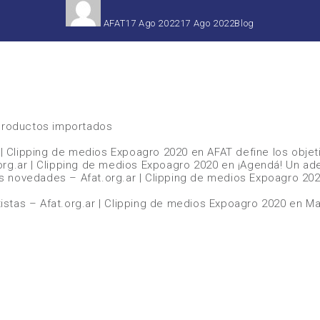
el
AFAT
17 Ago 2022
17 Ago 2022
Blog
 productos importados
r | Clipping de medios Expoagro 2020
en
AFAT define los obje
org.ar | Clipping de medios Expoagro 2020
en
¡Agendá! Un ad
s novedades – Afat.org.ar | Clipping de medios Expoagro 20
stas – Afat.org.ar | Clipping de medios Expoagro 2020
en
Ma