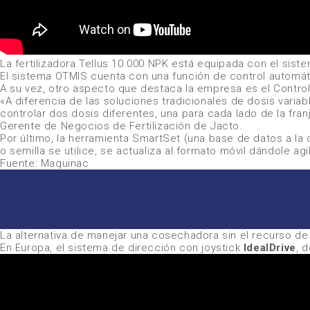
La fertilizadora
Tellus 10.000 NPK
está equipada con el siste
El sistema OTMIS cuenta con una función de control automát
A su vez, otro aspecto que destaca la empresa es el Control
«A diferencia de las soluciones tradicionales de dosis variabl
controlar dos dosis diferentes, una para cada lado de la f
Gerente de Negocios de Fertilización de
Jacto
.
Por último, la herramienta SmartSet (una base de datos a la
o semilla se utilice, se actualiza al formato móvil dándole agi
Fuente: Maquinac
La alternativa de manejar una cosechadora sin el recurso de 
En Europa, el sistema de dirección con joystick
IdealDrive
, 