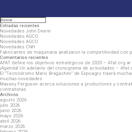
Buscar
Buscar
por:
Entradas recientes
Novedades John Deere
Novedades AGCO
Novedades AGCO
Novedades CNH
Fabricantes de maquinaria analizaron la competitividad con
Comentarios recientes
AFAT define los objetivos estratégicos de 2020 – Afat.org.a
¡Agendá! Un adelanto del cronograma de actividades – Afat.
El “Tecnódromo Mario Bragachini” de Expoagro traerá mucha
muchas novedades
Massey Ferguson acerca soluciones a productores y contrati
contratistas
Archivos
agosto 2026
julio 2026
junio 2026
mayo 2026
abril 2026
marzo 2026
febrero 2026