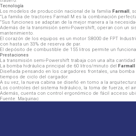
trasero.
Tecnología
Los modelos de producción nacional de la familia
Farmall
, 
“La familia de tractores Farmall M es la combinación perfecta
“Sus funciones se adaptan de la mejor manera a la necesidad
Además de la transmisión semi-Powershift, operan con un sist
mantenimiento.
El corazón de los equipos es un motor S8000 de
FPT Industri
con hasta un 33% de reserva de par.
El depósito de combustible de 155 litros permite un funcion
Prestaciones
La transmisión semi-Powershift trabaja con una alta cantida
La bomba hidráulica principal de 60 litros/minuto del
Farmall
Diseñada pensando en los cargadores frontales, una bomba d
tiempos de ciclo del cargador.
A su vez, la nueva cabina se diseñó en torno a la arquitect
Los controles del sistema hidráulico, la toma de fuerza, el 
Además, cuenta con control ergonómico de fácil acceso ubica
Fuente: Maquinac