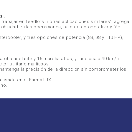
ti
.
rabajar en feedlots u otras aplicaciones similares”
, agrega.
ibilidad en las operaciones, bajo costo operativo y fácil
ntercooler, y tres opciones de potencia (88, 98 y 110 HP),
rcha adelante y 16 marcha atrás, y funciona a 40 km/h.
or utilitario multiusos.
antenga la precisión de la dirección sin comprometer los
 usado en el Farmall JX.
cho.