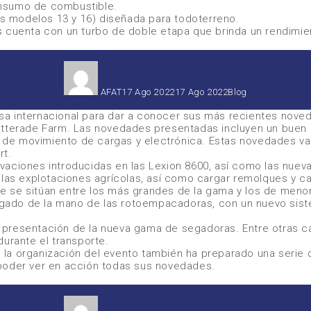
onsumo de combustible.
los modelos 13 y 16) diseñada para todoterreno.
 cuenta con un turbo de doble etapa que brinda un rendimien
Autor
Publicado
Categorías
el
AFAT
17 Ago 2022
17 Ago 2022
Blog
 internacional para dar a conocer sus más recientes novedade
Wetterade Farm. Las novedades presentadas incluyen un bue
de movimiento de cargas y electrónica. Estas novedades va
rt.
vaciones introducidas en las Lexion 8600, así como las nuev
de las explotaciones agrícolas, así como cargar remolques 
 se sitúan entre los más grandes de la gama y los de menor
ado de la mano de las rotoempacadoras, con un nuevo siste
 la presentación de la nueva gama de segadoras. Entre otras 
urante el transporte.
 la organización del evento también ha preparado una serie
 poder ver en acción todas sus novedades.
Autor
Publicado
Categorías