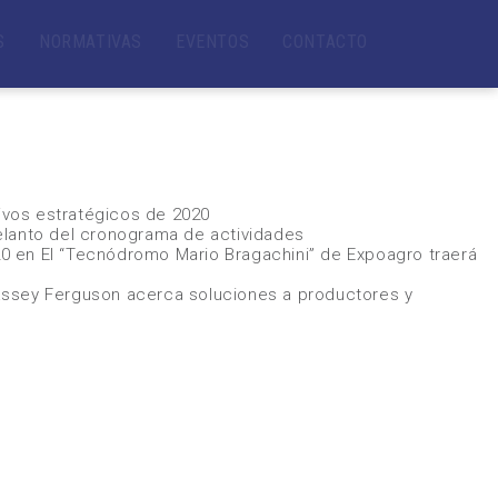
S
NORMATIVAS
EVENTOS
CONTACTO
tivos estratégicos de 2020
elanto del cronograma de actividades
20
en
El “Tecnódromo Mario Bragachini” de Expoagro traerá
ssey Ferguson acerca soluciones a productores y