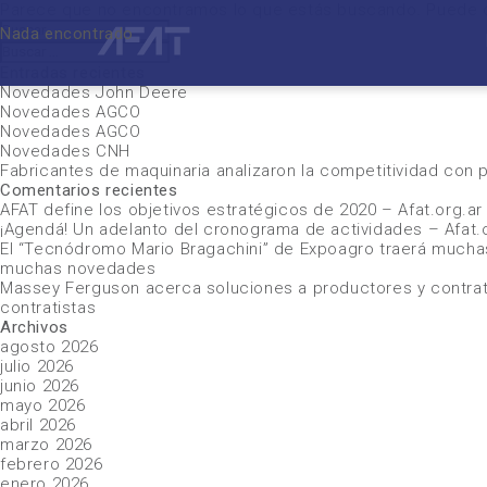
Parece que no encontramos lo que estás buscando. Puede 
Buscar
Nada encontrado
Buscar
por:
Buscar
Buscar
por:
Entradas recientes
Novedades John Deere
Novedades AGCO
Novedades AGCO
Novedades CNH
Fabricantes de maquinaria analizaron la competitividad con
Comentarios recientes
AFAT define los objetivos estratégicos de 2020 – Afat.org.a
¡Agendá! Un adelanto del cronograma de actividades – Afat.
El “Tecnódromo Mario Bragachini” de Expoagro traerá mucha
muchas novedades
Massey Ferguson acerca soluciones a productores y contrati
contratistas
Archivos
agosto 2026
julio 2026
junio 2026
mayo 2026
abril 2026
marzo 2026
febrero 2026
enero 2026