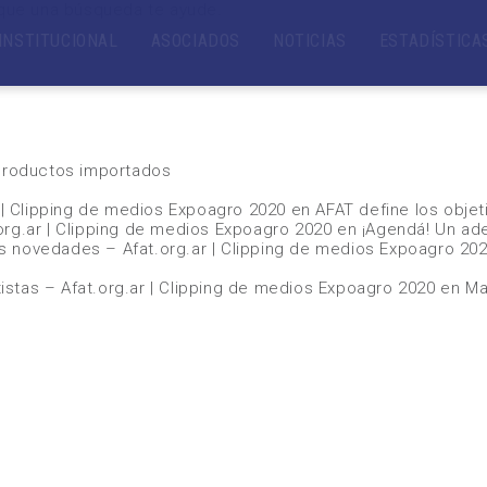
que una búsqueda te ayude.
INSTITUCIONAL
ASOCIADOS
NOTICIAS
ESTADÍSTICA
 productos importados
r | Clipping de medios Expoagro 2020
en
AFAT define los obje
org.ar | Clipping de medios Expoagro 2020
en
¡Agendá! Un ad
s novedades – Afat.org.ar | Clipping de medios Expoagro 20
stas – Afat.org.ar | Clipping de medios Expoagro 2020
en
Ma