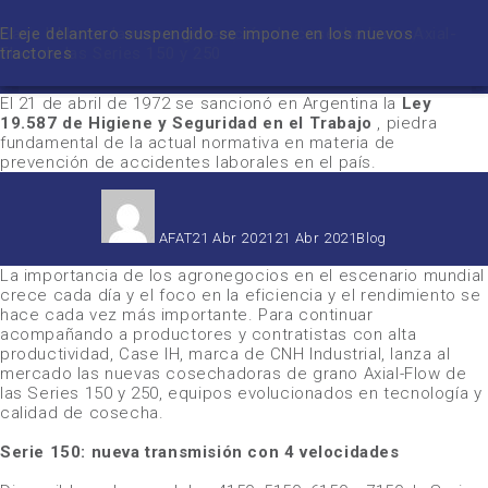
Autor
Publicado
Categorías
Mes:
22 de abril, día mundial de la Tierra
21 de abril – día de la Higiene y Seguridad en el Trabajo
Case IH lanza la nueva generación de cosechadoras Axial-
El eje delantero suspendido se impone en los nuevos
abril 2021
el
Flow de las Series 150 y 250
tractores
AFAT
22 Abr 2021
22 Abr 2021
Blog
El 21 de abril de 1972 se sancionó en Argentina la
Ley
19.587 de Higiene y Seguridad en el Trabajo
, piedra
fundamental de la actual normativa en materia de
prevención de accidentes laborales en el país.
Autor
Publicado
Categorías
el
AFAT
21 Abr 2021
21 Abr 2021
Blog
La importancia de los agronegocios en el escenario mundial
crece cada día y el foco en la eficiencia y el rendimiento se
hace cada vez más importante. Para continuar
acompañando a productores y contratistas con alta
productividad, Case IH, marca de CNH Industrial, lanza al
mercado las nuevas cosechadoras de grano Axial-Flow de
las Series 150 y 250, equipos evolucionados en tecnología y
calidad de cosecha.
Serie 150: nueva transmisión con 4 velocidades