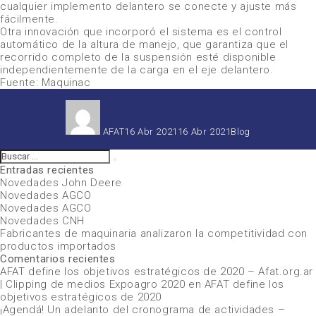
cualquier implemento delantero se conecte y ajuste más
fácilmente.
Otra innovación que incorporó el sistema es el control
automático de la altura de manejo, que garantiza que el
recorrido completo de la suspensión esté disponible
independientemente de la carga en el eje delantero.
Fuente: Maquinac
Autor
Publicado
Categorías
el
AFAT
16 Abr 2021
16 Abr 2021
Blog
Buscar
Buscar
por:
Entradas recientes
Novedades John Deere
Novedades AGCO
Novedades AGCO
Novedades CNH
Fabricantes de maquinaria analizaron la competitividad con
productos importados
Comentarios recientes
AFAT define los objetivos estratégicos de 2020 – Afat.org.ar
| Clipping de medios Expoagro 2020
en
AFAT define los
objetivos estratégicos de 2020
¡Agendá! Un adelanto del cronograma de actividades –