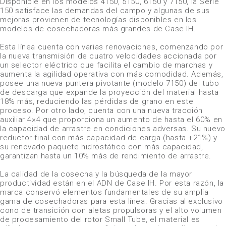
Disponible en los modelos 4150, 5150, 6150 y 7150, la Serie
150 satisface las demandas del campo y algunas de sus
mejoras provienen de tecnologías disponibles en los
modelos de cosechadoras más grandes de Case IH.
Esta línea cuenta con varias renovaciones, comenzando por
la nueva transmisión de cuatro velocidades accionada por
un selector eléctrico que facilita el cambio de marchas y
aumenta la agilidad operativa con más comodidad. Además,
posee una nueva puntera pivotante (modelo 7150) del tubo
de descarga que expande la proyección del material hasta
18% más, reduciendo las pérdidas de grano en este
proceso. Por otro lado, cuenta con una nueva tracción
auxiliar 4×4 que proporciona un aumento de hasta el 60% en
la capacidad de arrastre en condiciones adversas. Su nuevo
reductor final con más capacidad de carga (hasta +21%) y
su renovado paquete hidrostático con más capacidad,
garantizan hasta un 10% más de rendimiento de arrastre.
La calidad de la cosecha y la búsqueda de la mayor
productividad están en el ADN de Case IH. Por esta razón, la
marca conservó elementos fundamentales de su amplia
gama de cosechadoras para esta línea. Gracias al exclusivo
cono de transición con aletas propulsoras y el alto volumen
de procesamiento del rotor
Small Tube
, el material es