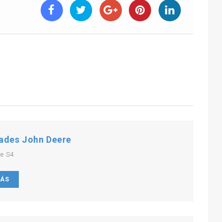
ades John Deere
re S4
MÁS