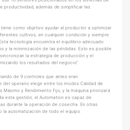
 sus 16 sensores posicionados en los sistemas de
 productividad, además de simplificar las
n
tiene como objetivo ayudar al productor a optimizar
erentes cultivos, en cualquier condición y siempre
Esta tecnología encuentra el equilibrio adecuado
nos y la minimización de las pérdidas. Esto es posible
incronizan la estrategia de producción y el
mizando los resultados del negocio”.
mando de 9 controles que antes eran
 del operario elegir entre los modos Calidad de
Máximo y Rendimiento Fijo, y la máquina priorizará
da esta gestión, el
Automation
es capaz de
ias durante la operación de cosecha. En otras
ndo la automatización de todo el equipo.