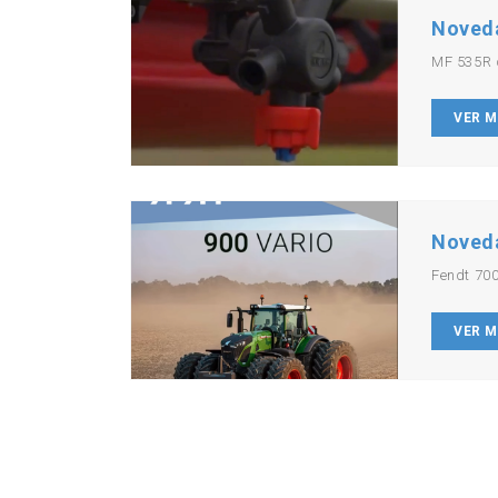
Noved
MF 535R 
VER 
Noved
Fendt 700
VER 