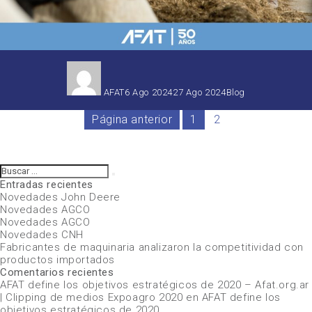
Autor
Publicado
Categorías
el
AFAT
6 Ago 2024
27 Ago 2024
Blog
Página anterior
1
2
Buscar
Buscar
por:
Entradas recientes
Novedades John Deere
Novedades AGCO
Novedades AGCO
Novedades CNH
Fabricantes de maquinaria analizaron la competitividad con
productos importados
Comentarios recientes
AFAT define los objetivos estratégicos de 2020 – Afat.org.ar
| Clipping de medios Expoagro 2020
en
AFAT define los
objetivos estratégicos de 2020