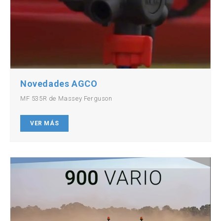
Novedades AGCO
MF 535R de Massey Ferguson
VER MÁS