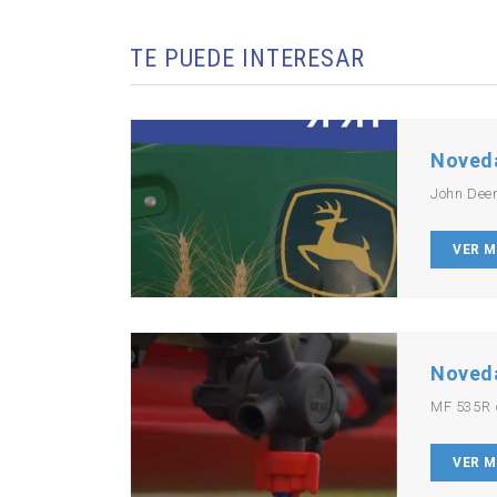
TE PUEDE INTERESAR
Noved
John Dee
VER 
Noved
MF 535R 
VER 