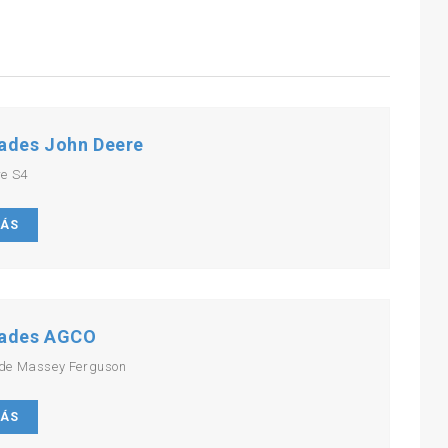
ades John Deere
re S4
MÁS
ades AGCO
de Massey Ferguson
MÁS