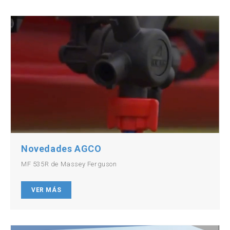
Novedades AGCO
MF 535R de Massey Ferguson
VER MÁS