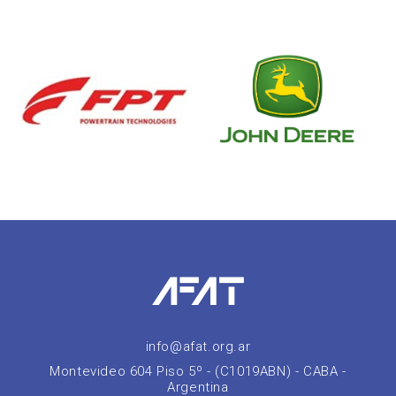
info@afat.org.ar
Montevideo 604 Piso 5º - (C1019ABN) - CABA -
Argentina