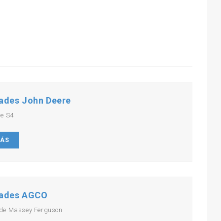
ades John Deere
re S4
MÁS
ades AGCO
de Massey Ferguson