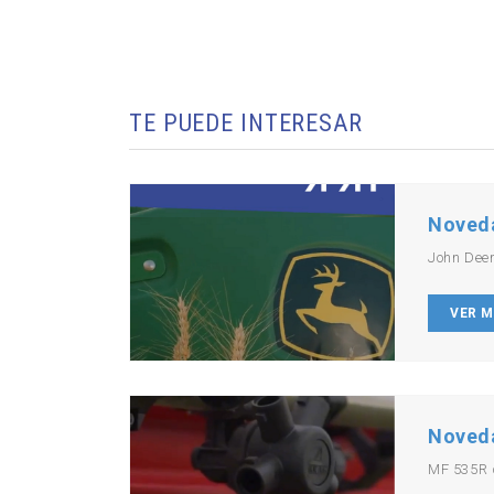
TE PUEDE INTERESAR
Noved
John Dee
VER 
Noved
MF 535R 