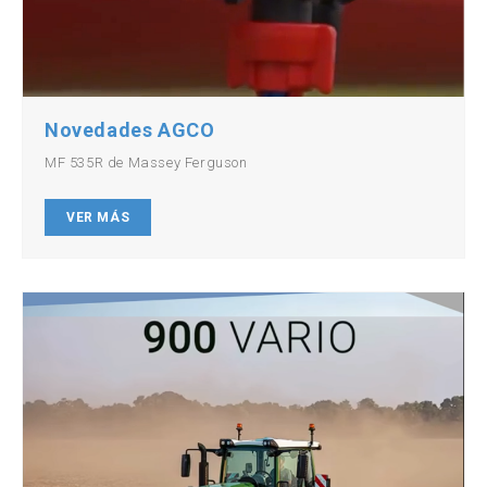
Novedades AGCO
MF 535R de Massey Ferguson
VER MÁS