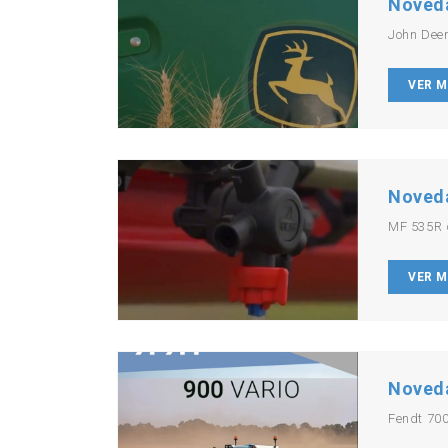
Noved
John Dee
VER 
Noved
MF 535R 
VER 
Noved
Fendt 700