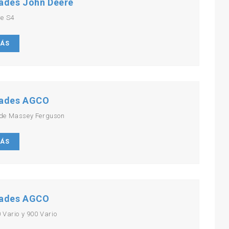
ades John Deere
re S4
MÁS
ades AGCO
de Massey Ferguson
MÁS
ades AGCO
 Vario y 900 Vario