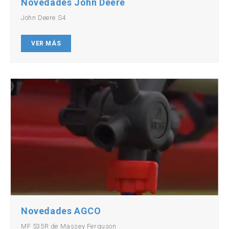
Novedades John Deere
John Deere S4
VER MÁS
Novedades AGCO
MF 535R de Massey Ferguson