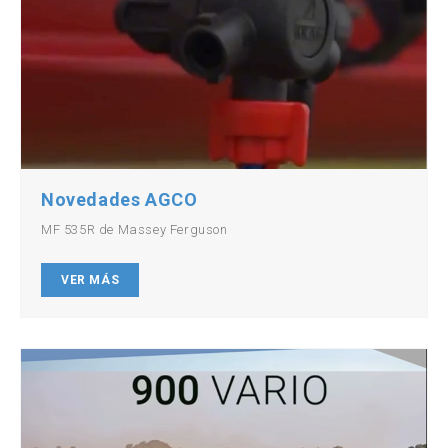
Novedades AGCO
MF 535R de Massey Ferguson
VER MÁS