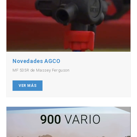
Novedades AGCO
MF 535R de Massey Ferguson
VER MÁS