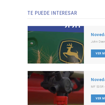
TE PUEDE INTERESAR
Noved
John Dee
VER 
Noved
MF 535R 
VER 