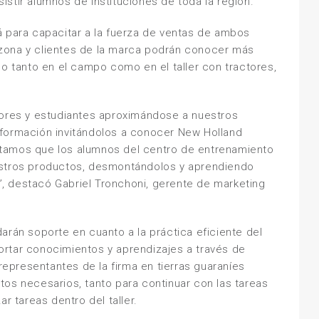
stir alumnos de instituciones de toda la región.
á para capacitar a la fuerza de ventas de ambos
zona y clientes de la marca podrán conocer más
do tanto en el campo como en el taller con tractores,
tores y estudiantes aproximándose a nuestros
 formación invitándolos a conocer New Holland
tamos que los alumnos del centro de entrenamiento
estros productos, desmontándolos y aprendiendo
, destacó Gabriel Tronchoni, gerente de marketing
arán soporte en cuanto a la práctica eficiente del
rtar conocimientos y aprendizajes a través de
 representantes de la firma en tierras guaraníes
tos necesarios, tanto para continuar con las tareas
r tareas dentro del taller.