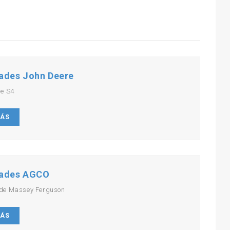
ades John Deere
re S4
MÁS
ades AGCO
de Massey Ferguson
MÁS