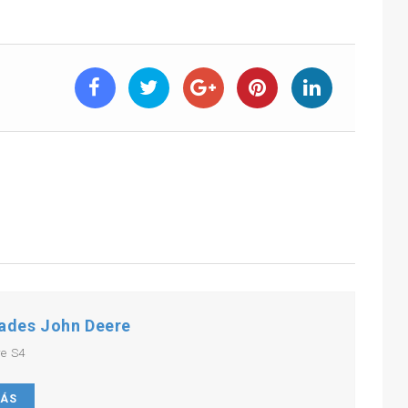
ades John Deere
re S4
MÁS