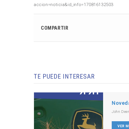
accion=noticia&id_info=170816132503
COMPARTIR
TE PUEDE INTERESAR
Noved
John Dee
VER 