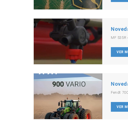
Noved
MF 535R 
VER 
Noved
Fendt 700
VER 