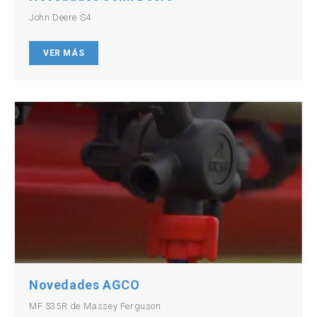
John Deere S4
VER MÁS
Novedades AGCO
MF 535R de Massey Ferguson