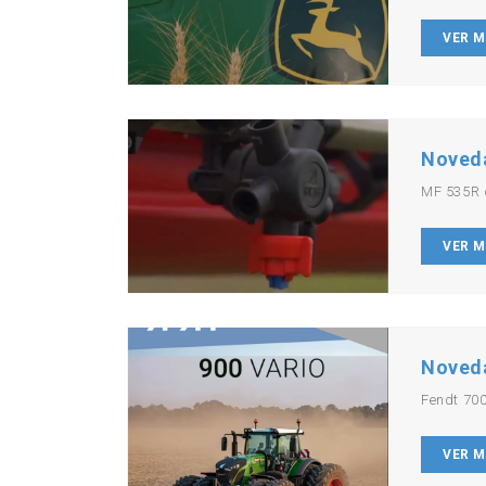
VER 
Noved
MF 535R 
VER 
Noved
Fendt 700
VER 