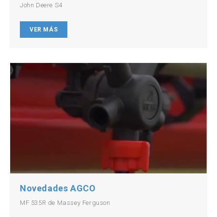
John Deere S4
VER MÁS
Novedades AGCO
MF 535R de Massey Ferguson