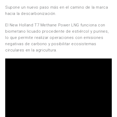
Supone un nuevo paso más en el camino de la marca
hacia la descarbonización.
El
New Holland
T7 Methane Power LNG funciona con
biometano licuado procedente de estiércol y purines,
lo que permite realizar operaciones con emisiones
negativas de carbono y posibilitar ecosistemas
circulares en la agricultura.