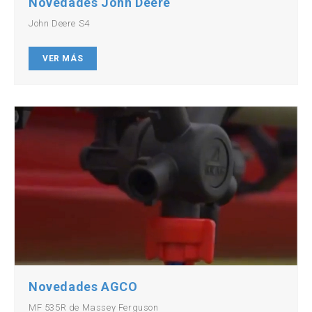
Novedades John Deere
John Deere S4
VER MÁS
Novedades AGCO
MF 535R de Massey Ferguson