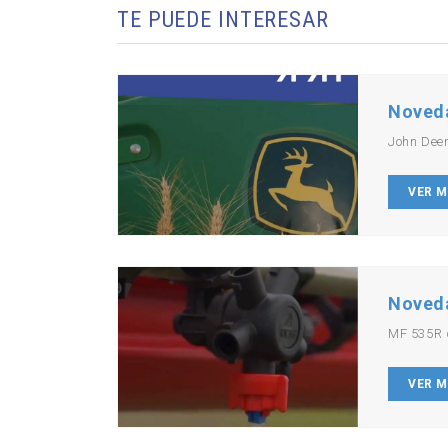
TE PUEDE INTERESAR
Noved
John Dee
VER 
Noved
MF 535R 
VER 