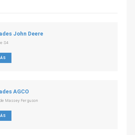
ades John Deere
re S4
MÁS
ades AGCO
de Massey Ferguson
MÁS