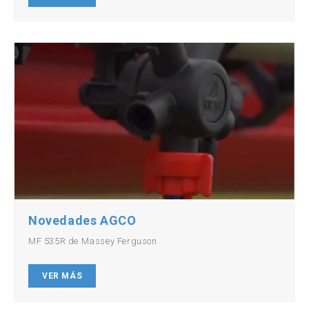
Novedades AGCO
MF 535R de Massey Ferguson
VER MÁS