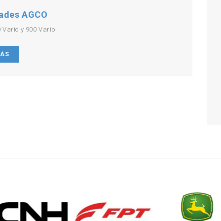
ades AGCO
 Vario y 900 Vario
MÁS