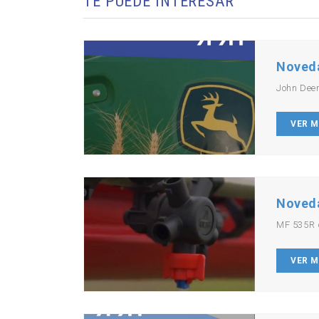
TE PUEDE INTERESAR
Noved
John Dee
VER 
Noved
MF 535R 
VER 