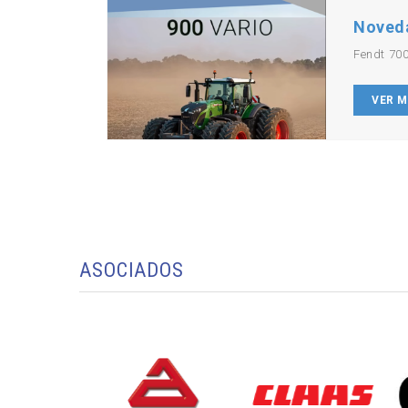
Noved
Fendt 700
VER 
ASOCIADOS