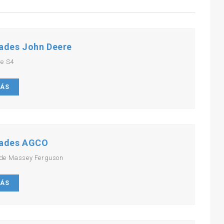
ades John Deere
re S4
MÁS
ades AGCO
de Massey Ferguson
MÁS