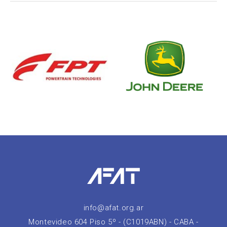
info@afat.org.ar
Montevideo 604 Piso 5º - (C1019ABN) - CABA -