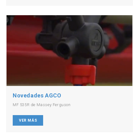
Novedades AGCO
MF 535R de Massey Ferguson
VER MÁS