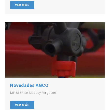
VER MÁS
Novedades AGCO
MF 535R de Massey Ferguson
VER MÁS