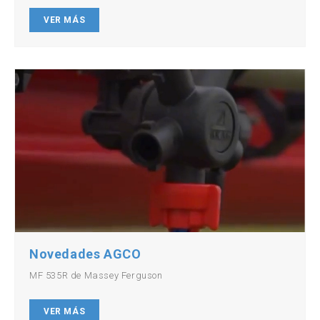
VER MÁS
Novedades AGCO
MF 535R de Massey Ferguson
VER MÁS