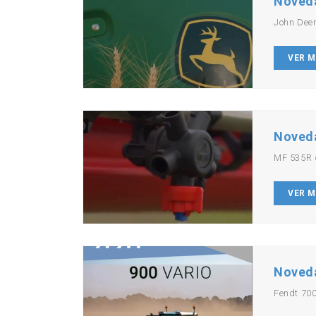
Noved
John Dee
VER 
Noved
MF 535R 
VER 
Noved
Fendt 700