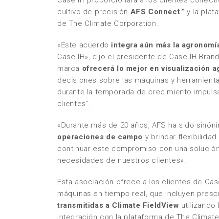
Case IH proporcionará a los clientes conecti
cultivo de precisión
AFS Connect™
y la plat
de The Climate Corporation.
«Este acuerdo
integra aún más la agronomía
Case IH», dijo el presidente de Case IH Brand
marca
ofrecerá lo mejor en visualización 
decisiones sobre las máquinas y herramient
durante la temporada de crecimiento impulsar
clientes”.
«Durante más de 20 años, AFS ha sido sinónim
operaciones de campo
y brindar flexibilida
continuar este compromiso con una solución 
necesidades de nuestros clientes».
Esta asociación ofrece a los clientes de Ca
máquinas en tiempo real, que incluyen pres
transmitidas a Climate FieldView
utilizando
integración con la plataforma de The Climat