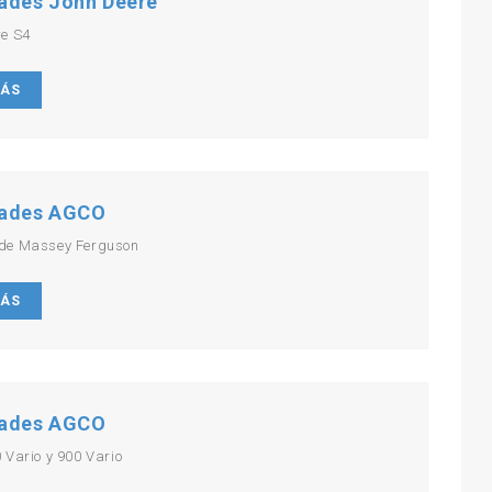
ades John Deere
re S4
MÁS
ades AGCO
de Massey Ferguson
MÁS
ades AGCO
 Vario y 900 Vario