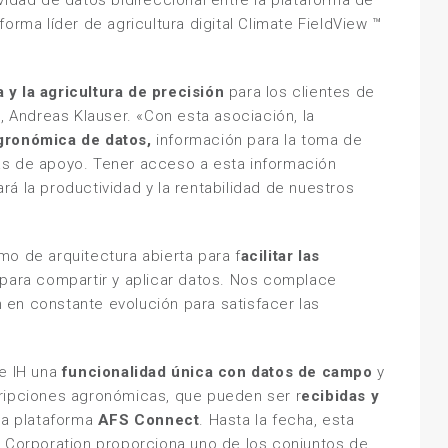
vidad de datos bidireccional entre la plataforma de
aforma líder de agricultura digital Climate FieldView ™
 y la agricultura de precisión
para los clientes de
, Andreas Klauser. «Con esta asociación, la
agronómica de datos,
información para la toma de
as de apoyo. Tener acceso a esta información
á la productividad y la rentabilidad de nuestros
o de arquitectura abierta para f
acilitar las
d para compartir y aplicar datos. Nos complace
en constante evolución para satisfacer las
se IH una
funcionalidad única con datos de campo
y
cripciones agronómicas, que pueden ser r
ecibidas y
 la plataforma
AFS Connect
. Hasta la fecha, esta
e Corporation proporciona uno de los conjuntos de