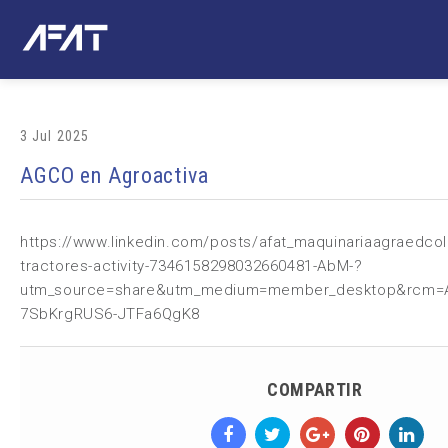
3 Jul 2025
AGCO en Agroactiva
https://www.linkedin.com/posts/afat_maquinariaagraedco
tractores-activity-7346158298032660481-AbM-?
utm_source=share&utm_medium=member_desktop&rcm=
7SbKrgRUS6-JTFa6QgK8
COMPARTIR