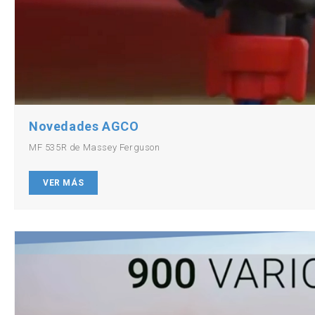
Novedades AGCO
MF 535R de Massey Ferguson
VER MÁS