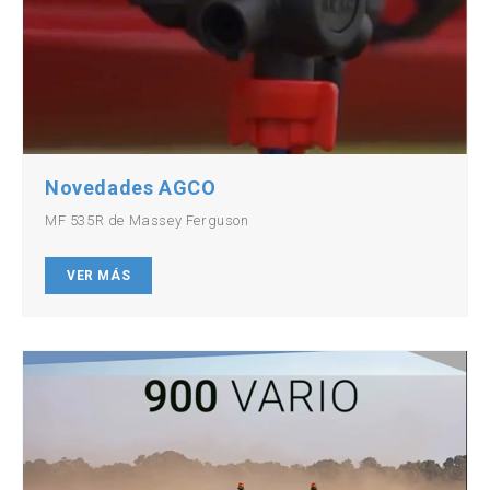
Novedades AGCO
MF 535R de Massey Ferguson
VER MÁS