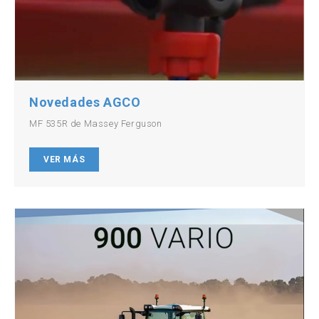
Novedades AGCO
MF 535R de Massey Ferguson
VER MÁS