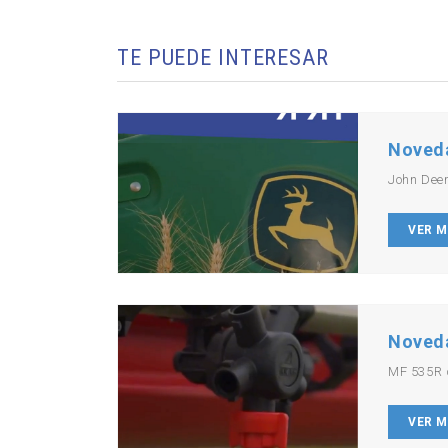
TE PUEDE INTERESAR
Noved
John Dee
VER 
Noved
MF 535R 
VER 