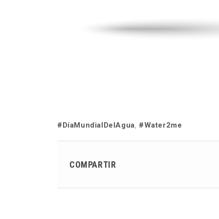
#DíaMundialDelAgua
,
#Water2me
COMPARTIR