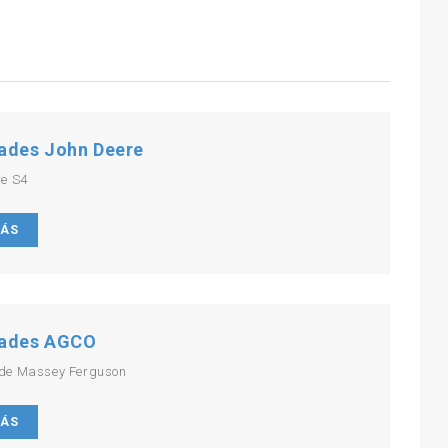
ades John Deere
re S4
MÁS
ades AGCO
de Massey Ferguson
MÁS