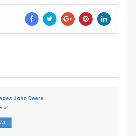
ades John Deere
re S4
MÁS