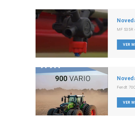
Noved
MF 535R 
VER 
Noved
Fendt 700
VER 